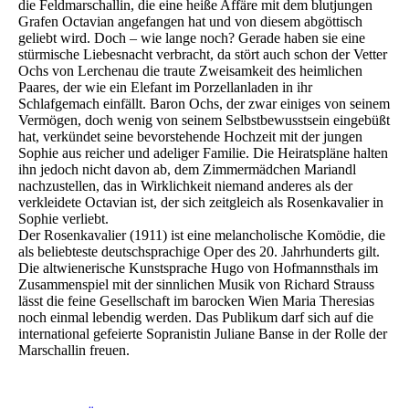
die Feldmarschallin, die eine heiße Affäre mit dem blutjungen
Grafen Octavian angefangen hat und von diesem abgöttisch
geliebt wird. Doch – wie lange noch? Gerade haben sie eine
stürmische Liebesnacht verbracht, da stört auch schon der Vetter
Ochs von Lerchenau die traute Zweisamkeit des heimlichen
Paares, der wie ein Elefant im Porzellanladen in ihr
Schlafgemach einfällt. Baron Ochs, der zwar einiges von seinem
Vermögen, doch wenig von seinem Selbstbewusstsein eingebüßt
hat, verkündet seine bevorstehende Hochzeit mit der jungen
Sophie aus reicher und adeliger Familie. Die Heiratspläne halten
ihn jedoch nicht davon ab, dem Zimmermädchen Mariandl
nachzustellen, das in Wirklichkeit niemand anderes als der
verkleidete Octavian ist, der sich zeitgleich als Rosenkavalier in
Sophie verliebt.
Der Rosenkavalier (1911) ist eine melancholische Komödie, die
als beliebteste deutschsprachige Oper des 20. Jahrhunderts gilt.
Die altwienerische Kunstsprache Hugo von Hofmannsthals im
Zusammenspiel mit der sinnlichen Musik von Richard Strauss
lässt die feine Gesellschaft im barocken Wien Maria Theresias
noch einmal lebendig werden. Das Publikum darf sich auf die
international gefeierte Sopranistin Juliane Banse in der Rolle der
Marschallin freuen.