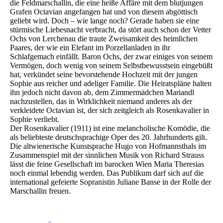
die Feldmarschallin, die eine heiße Affäre mit dem blutjungen
Grafen Octavian angefangen hat und von diesem abgöttisch
geliebt wird. Doch – wie lange noch? Gerade haben sie eine
stürmische Liebesnacht verbracht, da stört auch schon der Vetter
Ochs von Lerchenau die traute Zweisamkeit des heimlichen
Paares, der wie ein Elefant im Porzellanladen in ihr
Schlafgemach einfällt. Baron Ochs, der zwar einiges von seinem
Vermögen, doch wenig von seinem Selbstbewusstsein eingebüßt
hat, verkündet seine bevorstehende Hochzeit mit der jungen
Sophie aus reicher und adeliger Familie. Die Heiratspläne halten
ihn jedoch nicht davon ab, dem Zimmermädchen Mariandl
nachzustellen, das in Wirklichkeit niemand anderes als der
verkleidete Octavian ist, der sich zeitgleich als Rosenkavalier in
Sophie verliebt.
Der Rosenkavalier (1911) ist eine melancholische Komödie, die
als beliebteste deutschsprachige Oper des 20. Jahrhunderts gilt.
Die altwienerische Kunstsprache Hugo von Hofmannsthals im
Zusammenspiel mit der sinnlichen Musik von Richard Strauss
lässt die feine Gesellschaft im barocken Wien Maria Theresias
noch einmal lebendig werden. Das Publikum darf sich auf die
international gefeierte Sopranistin Juliane Banse in der Rolle der
Marschallin freuen.